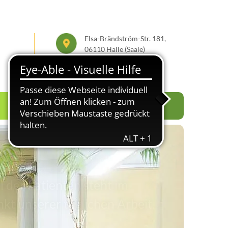
Elsa-Brändström-Str. 181,
06110 Halle (Saale)
0345/ 4441385

 der Patienten steht im
kt unserer täglichen Arbeit.