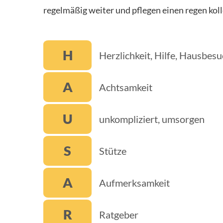
N
regelmäßig weiter und pflegen einen regen kol
A
H
H
Herzlichkeit, Hilfe, Hausbes
A
A
M
Achtsamkeit
M
U
unkompliziert, umsorgen
E
S
Stütze
N
S
A
Aufmerksamkeit
C
R
Ratgeber
H