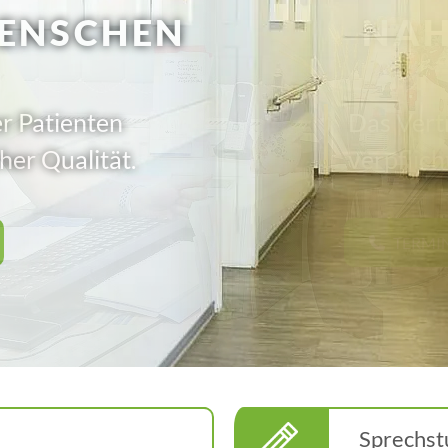
NAH
Das Vert
verpflich
TERMI
Sprechst