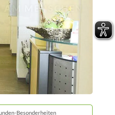
 AM MENSCHEN
rauen unserer Patienten
tet uns zu hoher Qualität.
N VEREINBAREN
unden-Besonderheiten