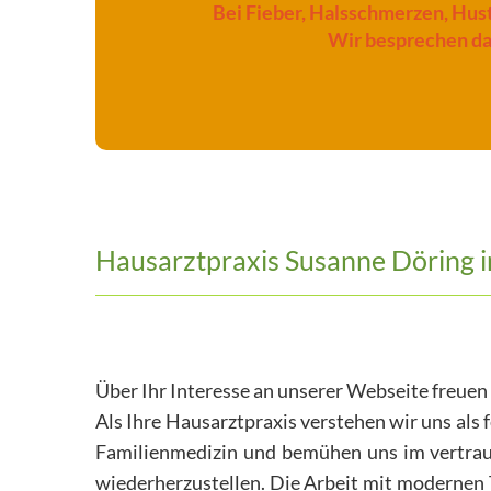
c
Bei Fieber, Halsschmerzen, Hus
Wir besprechen da
h
e
n
A
r
b
Hausarztpraxis Susanne Döring in
e
i
t
Über Ihr Interesse an unserer Webseite freuen
.
Als Ihre Hausarztpraxis verstehen wir uns als
Familienmedizin und bemühen uns im vertrau
wiederherzustellen. Die Arbeit mit modernen 