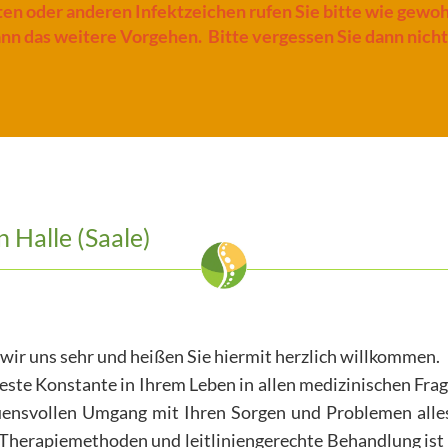
ten oder anderen Infektzeichen
rufen Sie bitte wie gewoh
nn das weitere Vorgehen. Bitte vergessen Sie dann nich
 Halle (Saale)
 wir uns sehr und heißen Sie hiermit herzlich willkommen.
 feste Konstante in Ihrem Leben in allen medizinischen Fra
ensvollen Umgang mit Ihren Sorgen und Problemen alles 
Therapiemethoden und leitliniengerechte Behandlung ist u