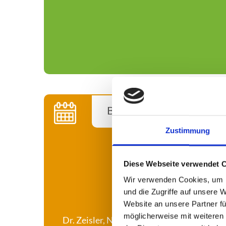
m
M
i
t
t
e
Bekanntmachung
l
Zustimmung
p
u
Diese Webseite verwendet 
n
Zu folgenden Zeiten befind
Wir verwenden Cookies, um I
und die Zugriffe auf unsere 
k
Website an unsere Partner fü
t
möglicherweise mit weiteren
Dr. Zeisler, Nachbarpraxis, Tel.: 4441262