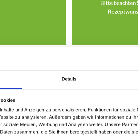
Bitte beachten 
Rezeptwunsc
Details
Cookies
et sich unsere Paxis im Urlaub und die
Vertretung überni
nhalte und Anzeigen zu personalisieren, Funktionen für soziale
Website zu analysieren. Außerdem geben wir Informationen zu I
r soziale Medien, Werbung und Analysen weiter. Unsere Partner
06.07.- 21.07.2026
 Daten zusammen, die Sie ihnen bereitgestellt haben oder die s
, Praxis Sennewald, Lauchstädter-Str.20, Tel.: 1206476, D