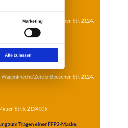
xis Wagenknecht/Zeitler Beesener-Str. 212A,
Marketing
Alle zulassen
xis Wagenknecht/Zeitler Beesener-Str. 212A,
 Mauer-Str.5, 2134005
htung zum Tragen einer FFP2-Maske.