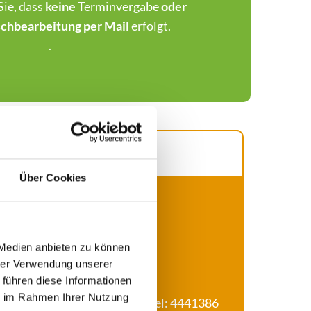
Sie, dass
keine
Terminvergabe
oder
hbearbeitung per Mail
erfolgt.
.
Über Cookies
mmt in dringenden Fällen:
 Medien anbieten zu können
hrer Verwendung unserer
 führen diese Informationen
ie im Rahmen Ihrer Nutzung
r.Witzmann, Beesener-Str.28, Tel: 4441386